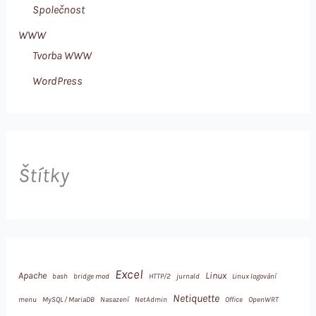
Společnost
WWW
Tvorba WWW
WordPress
Štítky
Excel
Apache
Linux
bash
bridge mod
HTTP/2
jurnald
Linux logování
Netiquette
menu
MySQL / MariaDB
Nasazení
NetAdmin
Office
OpenWRT