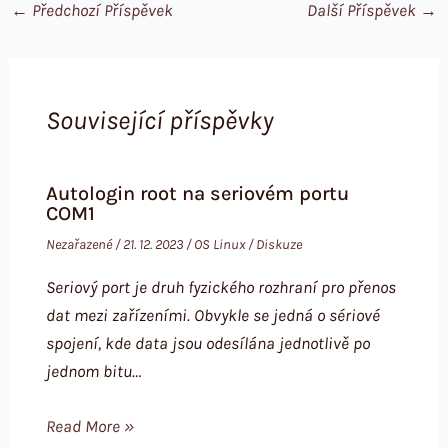
←
Předchozí Příspěvek
Další Příspěvek
→
Související příspěvky
Autologin root na seriovém portu
COM1
Nezařazené
/
21. 12. 2023
/
OS Linux
/
Diskuze
Seriový port je druh fyzického rozhraní pro přenos
dat mezi zařízeními. Obvykle se jedná o sériové
spojení, kde data jsou odesílána jednotlivě po
jednom bitu…
Read More »