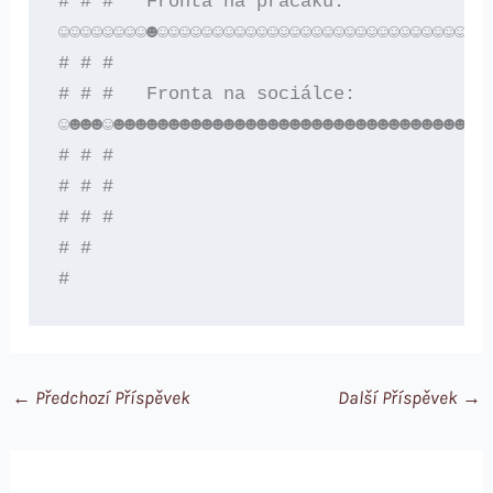
# # #   Fronta na pracáku:

☺☺☺☺☺☺☺☺☻☺☺☺☺☺☺☺☺☺☺☺☺☺☺☺☺☺☺☺☺☺☺☺☺☺☺☺☺☺☺☺
# # #   

# # #   Fronta na sociálce:

☺☻☻☻☺☻☻☻☻☻☻☻☻☻☻☻☻☻☻☻☻☻☻☻☻☻☻☻☻☻☻☻☻☻☻☻☻☻☻☻
# # #  

# # # 

# # # 

# # 

←
Předchozí Příspěvek
Další Příspěvek
→