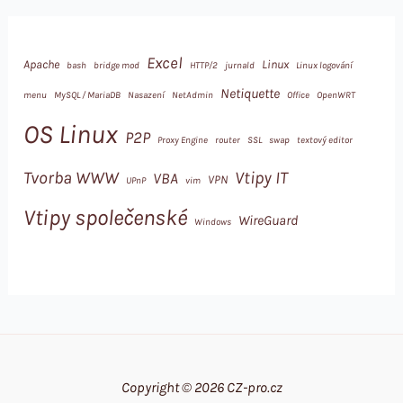
Excel
Apache
Linux
bash
bridge mod
HTTP/2
jurnald
Linux logování
Netiquette
menu
MySQL / MariaDB
Nasazení
NetAdmin
Office
OpenWRT
OS Linux
P2P
Proxy Engine
router
SSL
swap
textový editor
Tvorba WWW
Vtipy IT
VBA
VPN
UPnP
vim
Vtipy společenské
WireGuard
Windows
Copyright © 2026 CZ-pro.cz