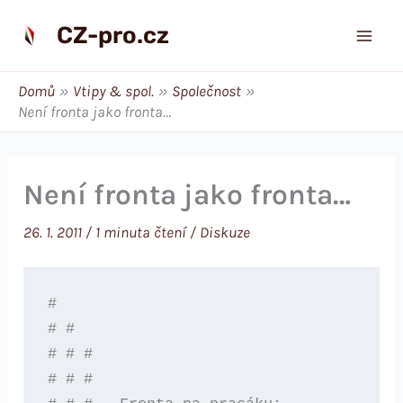
Přeskočit
CZ-pro.cz
na
obsah
Domů
Vtipy & spol.
Společnost
Není fronta jako fronta…
Není fronta jako fronta…
26. 1. 2011
/
1 minuta čtení
/
Diskuze
#

# # 

# # # 

# # #   
