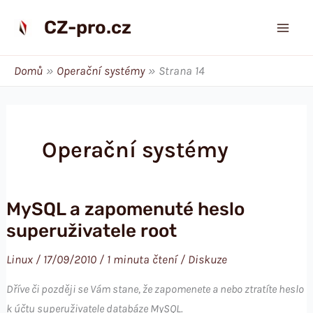
Přeskočit
CZ-pro.cz
na
obsah
Domů
Operační systémy
Strana 14
Operační systémy
MySQL a zapomenuté heslo
superuživatele root
Linux
/
17/09/2010
/
1 minuta čtení
/
Diskuze
Dříve či později se Vám stane, že zapomenete a nebo ztratíte heslo
k účtu superuživatele databáze MySQL.