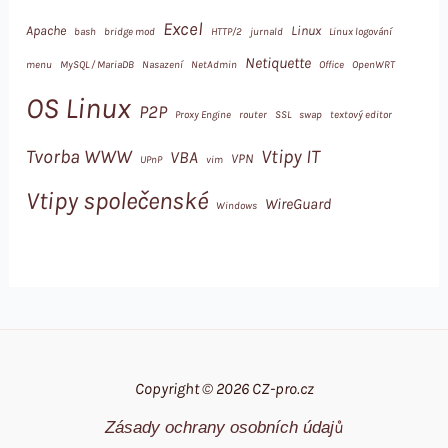
Excel
Apache
Linux
bash
bridge mod
HTTP/2
jurnald
Linux logování
Netiquette
menu
MySQL / MariaDB
Nasazení
NetAdmin
Office
OpenWRT
OS Linux
P2P
Proxy Engine
router
SSL
swap
textový editor
Tvorba WWW
Vtipy IT
VBA
VPN
UPnP
vim
Vtipy společenské
WireGuard
Windows
Copyright © 2026 CZ-pro.cz
Zásady ochrany osobních údajů