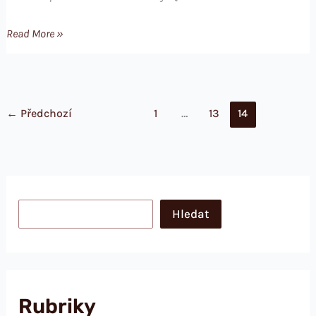
MySQL
Read More »
a
zapomenuté
heslo
superuživatele
←
Předchozí
1
…
13
14
root
Hledat
Hledat
Rubriky