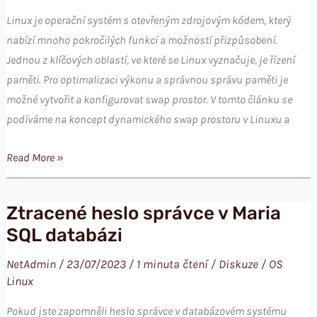
dphys-
Linux je operační systém s otevřeným zdrojovým kódem, který
swapfile
nabízí mnoho pokročilých funkcí a možností přizpůsobení.
Jednou z klíčových oblastí, ve které se Linux vyznačuje, je řízení
paměti. Pro optimalizaci výkonu a správnou správu paměti je
možné vytvořit a konfigurovat swap prostor. V tomto článku se
podíváme na koncept dynamického swap prostoru v Linuxu a
Linux
Read More »
a
vytváření
Ztracené heslo správce v Maria
dynamického
SQL databázi
swap
prostoru
NetAdmin
/
23/07/2023
/
1 minuta čtení
/
Diskuze
/
OS
pro
Linux
optimalizaci
Pokud jste zapomněli heslo správce v databázovém systému
výkonu