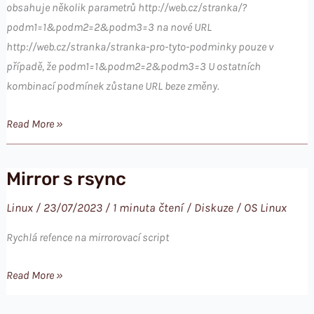
obsahuje několik parametrů http://web.cz/stranka/?
podm1=1&podm2=2&podm3=3 na nové URL
http://web.cz/stranka/stranka-pro-tyto-podminky pouze v
případě, že podm1=1&podm2=2&podm3=3 U ostatních
kombinací podmínek zůstane URL beze změny.
mod_rewrite
Read More »
a
přesměrování
Mirror s rsync
URL
s
Linux
/
23/07/2023
/
1 minuta čtení
/
Diskuze
/
OS Linux
parametry
Rychlá refence na mirrorovací script
Mirror
Read More »
s
rsync