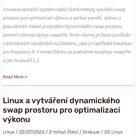
Linuxový operační systém nabízí různé metody vytvoření swap
prostoru pro optimalizaci výkonu a správu paměti. Jednou z
populárních metod je vytváření dynamického swap prostoru
pomocí nástroje dphys-swapfile. Tento nástroj je často používán
v distribucích založených na Debianu, jako je například Raspbian
pro Raspberry Pi. V tomto článku se podíváme na dphys-swapfile
a jak ho použít […]
Linux
Read More »
a
vytváření
Linux a vytváření dynamického
dynamického
swap prostoru pro optimalizaci
swap
výkonu
prostoru
s
Linux
/
02/07/2023
/
2 minut čtení
/
Diskuze
/
OS Linux
pomocí