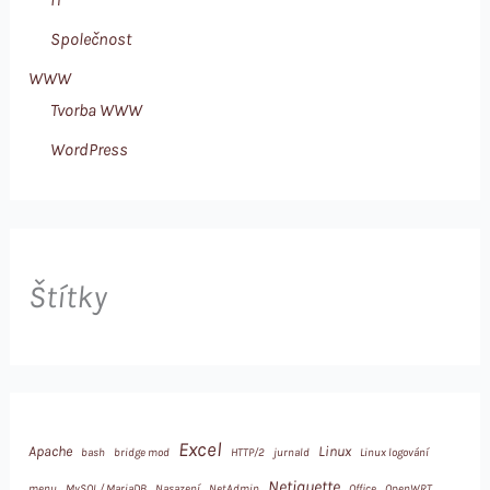
Společnost
WWW
Tvorba WWW
WordPress
Štítky
Excel
Apache
Linux
bash
bridge mod
HTTP/2
jurnald
Linux logování
Netiquette
menu
MySQL / MariaDB
Nasazení
NetAdmin
Office
OpenWRT