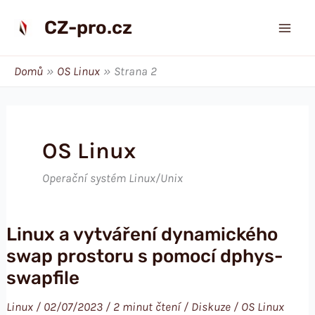
Přeskočit
CZ-pro.cz
na
obsah
Domů
OS Linux
Strana 2
OS Linux
Operační systém Linux/Unix
Linux a vytváření dynamického
swap prostoru s pomocí dphys-
swapfile
Linux
/
02/07/2023
/
2 minut čtení
/
Diskuze
/
OS Linux