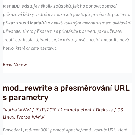
MariaDB, existuje několik způsobů, jak ho obnovit pomocí
příkazové řádky. Jedním z možných postupů je následující: Tento
příkaz spustí MariaDB s deaktivovaným mechanismem ověřování
uživatele. Tímto příkazem se přihlásíte k serveru jako uživatel
„root“ bez hesla. Ujistěte se, že místo ‚nové_heslo‘ dosadíte nové
heslo, které chcete nastavit.
Ztracené
Read More »
heslo
správce
mod_rewrite a přesměrování URL
v
s parametry
Maria
SQL
Tvorba WWW
/
19/11/2010
/
1 minuta čtení
/
Diskuze
/
OS
databázi
Linux
,
Tvorba WWW
Provedení „redirect 301“ pomocí Apache/mod_rewrite URL, které