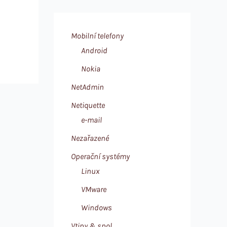
Mobilní telefony
Android
Nokia
NetAdmin
Netiquette
e-mail
Nezařazené
Operační systémy
Linux
VMware
Windows
Vtipy & spol.