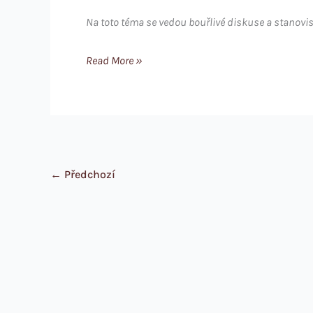
Na toto téma se vedou bouřlivé diskuse a stanovi
Je
Read More »
elektronická
pošta
zaměstanace
soukromá
či
←
Předchozí
ne?