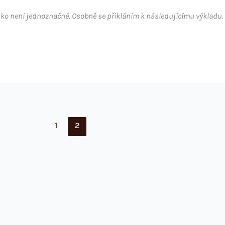
sko není jednoznačné. Osobně se přikláním k následujícímu výkladu.
1
2