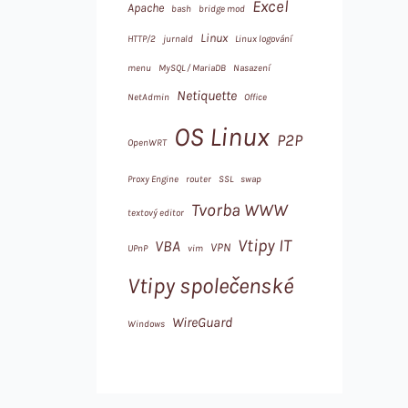
Excel
Apache
bash
bridge mod
Linux
HTTP/2
jurnald
Linux logování
menu
MySQL / MariaDB
Nasazení
Netiquette
NetAdmin
Office
OS Linux
P2P
OpenWRT
Proxy Engine
router
SSL
swap
Tvorba WWW
textový editor
Vtipy IT
VBA
VPN
UPnP
vim
Vtipy společenské
WireGuard
Windows