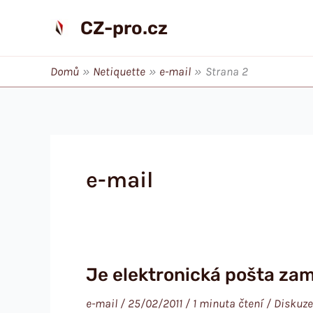
Přeskočit
CZ-pro.cz
na
obsah
Domů
Netiquette
e-mail
Strana 2
e-mail
Je elektronická pošta za
e-mail
/
25/02/2011
/
1 minuta čtení
/
Diskuze